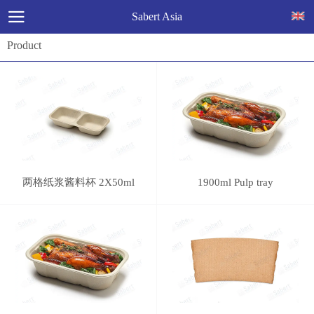
Sabert Asia
Product
两格纸浆酱料杯 2X50ml
1900ml Pulp tray