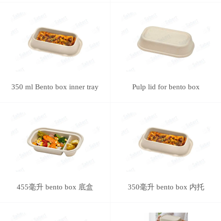
350 ml Bento box inner tray
Pulp lid for bento box
455毫升 bento box 底盒
350毫升 bento box 内托