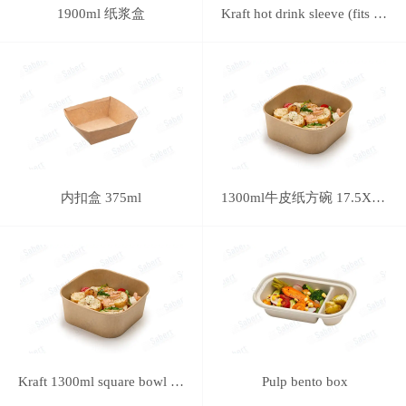
1900ml 纸浆盒
Kraft hot drink sleeve (fits 8oz. cup - no printing)
内扣盒 375ml
1300ml牛皮纸方碗 17.5X17.5cm
Kraft 1300ml square bowl 17.5X17.5cm
Pulp bento box