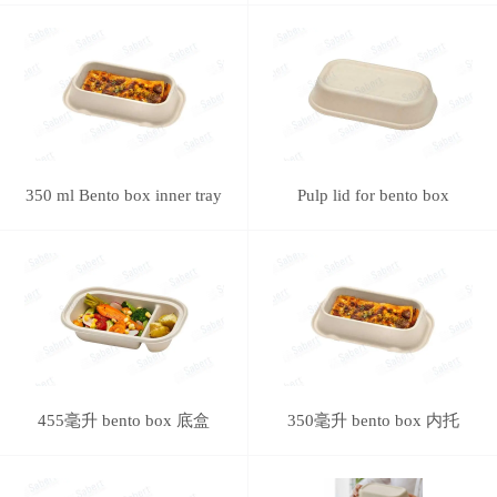
350 ml Bento box inner tray
Pulp lid for bento box
455毫升 bento box 底盒
350毫升 bento box 内托