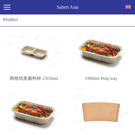
Sabert Asia
Product
两格纸浆酱料杯 2X50ml
1900ml Pulp tray