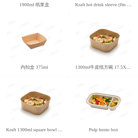
1900ml 纸浆盒
Kraft hot drink sleeve (fits 8oz. cup - no printing)
内扣盒 375ml
1300ml牛皮纸方碗 17.5X17.5cm
Kraft 1300ml square bowl 17.5X17.5cm
Pulp bento box