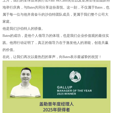
上月，我们的全球首席执行官Paul McCann先生以及亚洲管理层团队特
地举行庆典，与Bates共同分享这份喜悦。这一刻，不仅属于Bates，也
属于每一位与他并肩奋斗的沙伯特团队成员，更属于我们整个公司大
家庭。
他是我们沙伯特人的骄傲。
Bates的成功，是他个人领导力的体现，也是我们企业价值观的最佳实
践。他用行动证明了，真正的领导力在于激发他人的潜能，创造共赢
的价值。
在此，让我们再次以最热烈的掌声，向Bates表示最诚挚的祝贺！