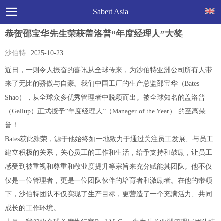
Sabert Asia
恭贺邵宝华先生荣获盖洛普“年度经理人”大奖
沙伯特
2025-10-23
近日，一则令人振奋的喜讯从全球传来，为沙伯特亚洲公司所有人带
来了无比的骄傲与自豪。我们中国工厂的生产总监邵宝华（Bates
Shao），从全球众多优秀管理者中脱颖而出。被全球知名的盖洛普
（Gallup）正式授予“年度经理人”（Manager of the Year） 的至高荣
誉！
Bates获此殊荣，源于他始终如一地致力于通过关注员工发展、与员工
建立积极的关系，关心员工的工作和生活，给予支持和鼓励，让员工
感受到被重视和尊重和敬业度提升等宗旨来充分赋能其团队。他不仅
仅是一位管理者，更是一位团队伙伴的培育者和激励者。在他的带领
下，沙伯特团队不仅实现了生产目标，更营造了一个充满活力、共同
成长的工作环境。